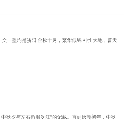
 一文一墨均是骄阳 金秋十月，繁华似锦 神州大地，普天
，中秋夕与左右微服泛江”的记载。直到唐朝初年，中秋