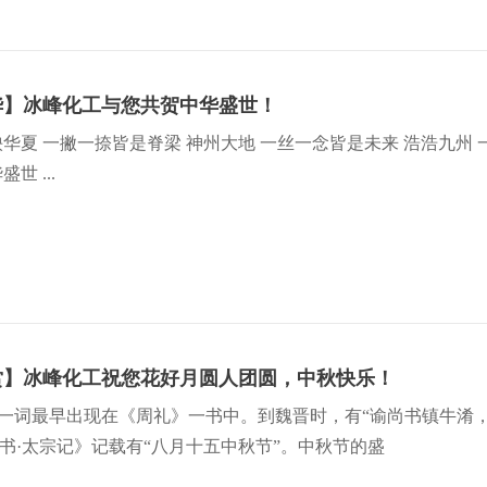
华】冰峰化工与您共贺中华盛世！
华夏 一撇一捺皆是脊梁 神州大地 一丝一念皆是未来 浩浩九州
世 ...
赏】冰峰化工祝您花好月圆人团圆，中秋快乐！
”一词最早出现在《周礼》一书中。到魏晋时，有“谕尚书镇牛淆
书·太宗记》记载有“八月十五中秋节”。中秋节的盛