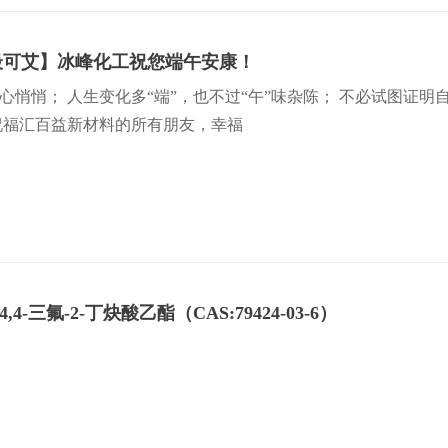
最可艾】冰峰化工祝您端午安康！
心悄悄； 人生变化多“端”，也不过“午”味杂陈； 不必试图证
祝福汇百益新材料的所有朋友，幸福
-三氟-2-丁炔酸乙酯（CAS:79424-03-6）