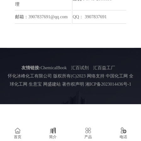
理
邮箱：
3907837691@qq.com
QQ： 3907837691
友情链接:
ChemicalBook
汇百试剂
汇百益工厂
怀化冰峰化工有限公司
版权所有(C)2023 网络支持
中国化工网
全
球化工网
生意宝
网盛建站
著作权声明
湘ICP备2023014436号-1
首页
简介
产品
电话